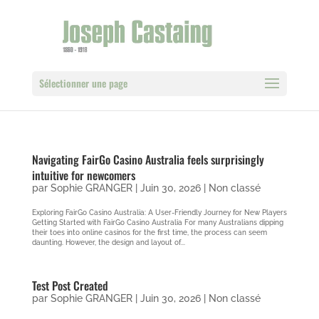
Sélectionner une page
Navigating FairGo Casino Australia feels surprisingly
intuitive for newcomers
par
Sophie GRANGER
|
Juin 30, 2026
|
Non classé
Exploring FairGo Casino Australia: A User-Friendly Journey for New Players
Getting Started with FairGo Casino Australia For many Australians dipping
their toes into online casinos for the first time, the process can seem
daunting. However, the design and layout of...
Test Post Created
par
Sophie GRANGER
|
Juin 30, 2026
|
Non classé