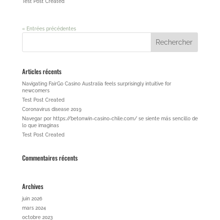
Test Post Created
« Entrées précédentes
Articles récents
Navigating FairGo Casino Australia feels surprisingly intuitive for
newcomers
Test Post Created
Coronavirus disease 2019
Navegar por https://betonwin-casino-chile.com/ se siente más sencillo de
lo que imaginas
Test Post Created
Commentaires récents
Archives
juin 2026
mars 2024
octobre 2023